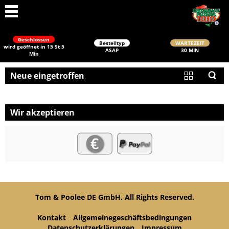
Geschlossen
Bestelltyp
WARTEZEIT
wird geöffnet in 15 St 5
ASAP
30 MIN
Min
Neue eingetroffen
Wir akzeptieren
Schließen
Tom & Poolee DE GmbH. All Rights Reserved.
Kontakt
Allgemeinegeschäftsbedingungen
Datenschutzerklärungen
Impressum